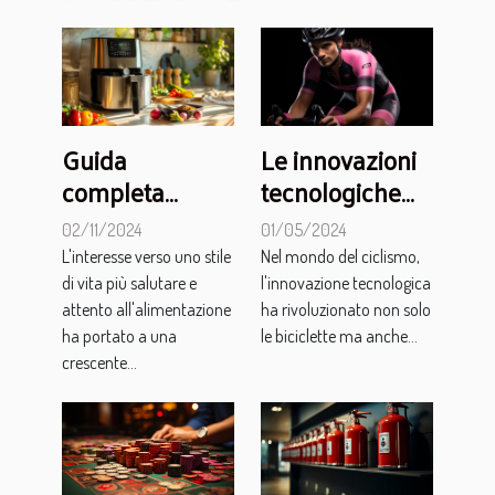
Guida
Le innovazioni
completa
tecnologiche
all'acquisto di
nelle salopette
02/11/2024
01/05/2024
friggitrici ad
da ciclismo e il
L'interesse verso uno stile
Nel mondo del ciclismo,
aria: cosa
loro impatto
di vita più salutare e
l'innovazione tecnologica
considerare
sulla
attento all'alimentazione
ha rivoluzionato non solo
ha portato a una
le biciclette ma anche...
performance
crescente...