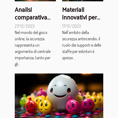
Analisi
Materiali
comparativa
innovativi per
delle misure di
supporti e
27/12/2023
17/12/2023
sicurezza nei
staffe per
Nel mondo del gioco
Nell'ambito della
siti di
estintori:
online, la sicurezza
sicurezza antincendio, il
scommesse
sicurezza e stile
rappresenta un
ruolo dei supporti e delle
argomento di centrale
staffe per estintori è
AAMS e non-
importanza, tanto per
spesso...
AAMS
gli...