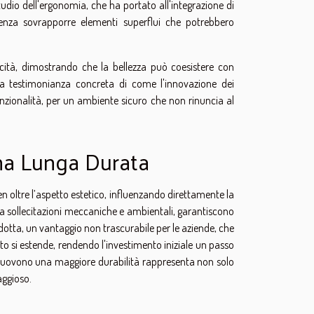
udio dell'ergonomia, che ha portato all'integrazione di
 senza sovrapporre elementi superflui che potrebbero
cità, dimostrando che la bellezza può coesistere con
una testimonianza concreta di come l'innovazione dei
unzionalità, per un ambiente sicuro che non rinuncia al
una Lunga Durata
ben oltre l’aspetto estetico, influenzando direttamente la
re a sollecitazioni meccaniche e ambientali, garantiscono
otta, un vantaggio non trascurabile per le aziende, che
tto si estende, rendendo l'investimento iniziale un passo
promuovono una maggiore durabilità rappresenta non solo
aggioso.