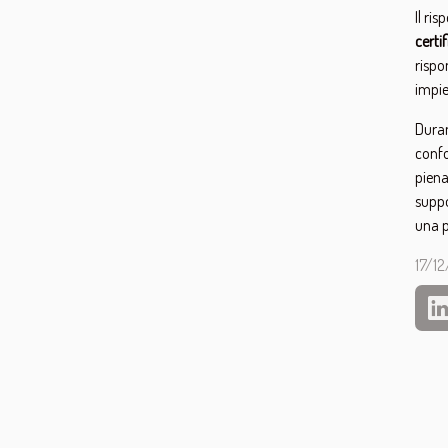
Il ri
certi
rispo
impie
Duran
confo
pien
suppo
una p
17/1