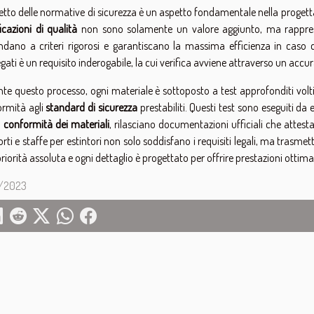
spetto delle normative di sicurezza è un aspetto fondamentale nella progetta
ficazioni di qualità
non sono solamente un valore aggiunto, ma rappresen
ndano a criteri rigorosi e garantiscano la massima efficienza in caso
gati è un requisito inderogabile, la cui verifica avviene attraverso un accu
te questo processo, ogni materiale è sottoposto a test approfonditi volti a v
rmità agli
standard di sicurezza
prestabiliti. Questi test sono eseguiti da e
a
conformità dei materiali
, rilasciano documentazioni ufficiali che attesta
rti e staffe per estintori non solo soddisfano i requisiti legali, ma trasmet
riorità assoluta e ogni dettaglio è progettato per offrire prestazioni ottim
2/2023