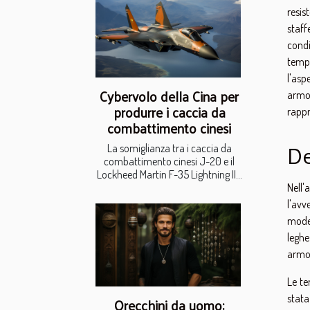
resis
staff
condi
tempe
l'as
Cybervolo della Cina per
armon
produrre i caccia da
rappr
combattimento cinesi
De
La somiglianza tra i caccia da
combattimento cinesi J-20 e il
Lockheed Martin F-35 Lightning II...
Nell'
l'avv
moder
leghe
armon
Le te
stata
Orecchini da uomo: