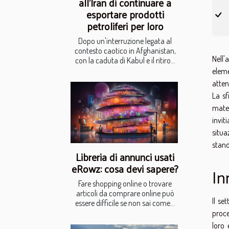
all’Iran di continuare a
esportare prodotti
petroliferi per loro
Dopo un'interruzione legata al
contesto caotico in Afghanistan,
Nell'
con la caduta di Kabul e il ritiro...
eleme
atten
La sf
mater
invit
situa
stand
Libreria di annunci usati
eRowz: cosa devi sapere?
In
Fare shopping online o trovare
articoli da comprare online può
Il se
essere difficile se non sai come...
proce
loro 