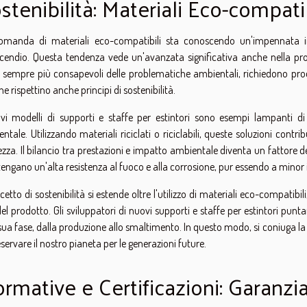
stenibilità: Materiali Eco-compatib
omanda di materiali eco-compatibili sta conoscendo un'impennata in
cendio. Questa tendenza vede un'avanzata significativa anche nella proge
i, sempre più consapevoli delle problematiche ambientali, richiedono pro
e rispettino anche principi di sostenibilità.
vi modelli di supporti e staffe per estintori sono esempi lampanti d
ntale. Utilizzando materiali riciclati o riciclabili, queste soluzioni contri
ezza. Il bilancio tra prestazioni e impatto ambientale diventa un fattore d
ngano un'alta resistenza al fuoco e alla corrosione, pur essendo a minor
ncetto di sostenibilità si estende oltre l'utilizzo di materiali eco-compatibi
del prodotto. Gli sviluppatori di nuovi supporti e staffe per estintori punt
sua fase, dalla produzione allo smaltimento. In questo modo, si coniuga la 
eservare il nostro pianeta per le generazioni future.
rmative e Certificazioni: Garanzia