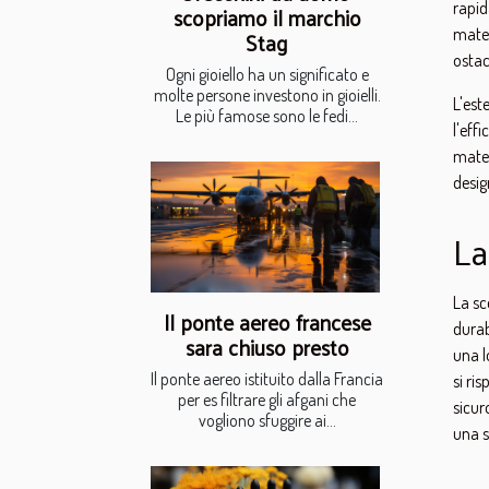
rapid
scopriamo il marchio
mater
Stag
ostac
Ogni gioiello ha un significato e
molte persone investono in gioielli.
L'est
Le più famose sono le fedi...
l'eff
mater
desig
La
La sc
Il ponte aereo francese
durab
sara chiuso presto
una l
Il ponte aereo istituito dalla Francia
si ri
per es filtrare gli afgani che
sicur
vogliono sfuggire ai...
una s