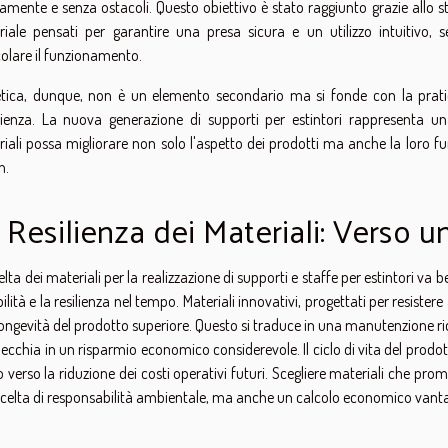
amente e senza ostacoli. Questo obiettivo è stato raggiunto grazie allo st
iale pensati per garantire una presa sicura e un utilizzo intuitivo,
olare il funzionamento.
etica, dunque, non è un elemento secondario ma si fonde con la prati
icienza. La nuova generazione di supporti per estintori rappresenta 
iali possa migliorare non solo l'aspetto dei prodotti ma anche la loro f
n.
 Resilienza dei Materiali: Verso 
elta dei materiali per la realizzazione di supporti e staffe per estintori va 
ilità e la resilienza nel tempo. Materiali innovativi, progettati per resiste
ongevità del prodotto superiore. Questo si traduce in una manutenzione rid
specchia in un risparmio economico considerevole. Il ciclo di vita del prodo
o verso la riduzione dei costi operativi futuri. Scegliere materiali che 
celta di responsabilità ambientale, ma anche un calcolo economico vant