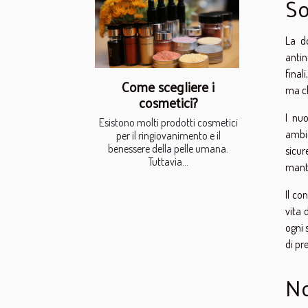
So
La d
antin
final
Come scegliere i
ma ch
cosmetici?
I nuo
Esistono molti prodotti cosmetici
ambie
per il ringiovanimento e il
benessere della pelle umana.
sicur
Tuttavia...
mante
Il co
vita 
ogni 
di pr
No