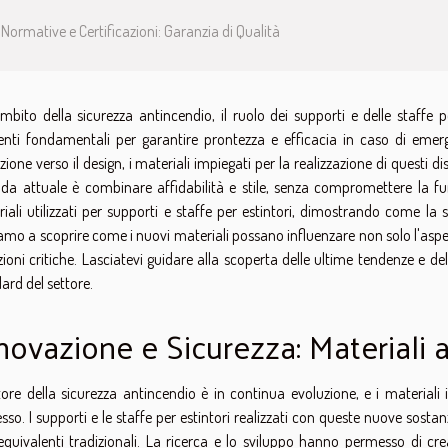
Normative e Certificazioni: Garanzia di Qualità
ambito della sicurezza antincendio, il ruolo dei supporti e delle staffe
nti fondamentali per garantire prontezza e efficacia in caso di emerg
zione verso il design, i materiali impiegati per la realizzazione di questi d
ida attuale è combinare affidabilità e stile, senza compromettere la fun
iali utilizzati per supporti e staffe per estintori, dimostrando come la 
iamo a scoprire come i nuovi materiali possano influenzare non solo l'aspetto
zioni critiche. Lasciatevi guidare alla scoperta delle ultime tendenze e de
ard del settore.
novazione e Sicurezza: Materiali 
ttore della sicurezza antincendio è in continua evoluzione, e i materia
sso. I supporti e le staffe per estintori realizzati con queste nuove sosta
equivalenti tradizionali. La ricerca e lo sviluppo hanno permesso di c