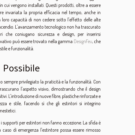
cui vengono installati. Questi prodotti, oltre a essere
ere invariata la propria efficacia nel tempo, anche in
 loro capacità di non cedere sotto l'effetto delle alte
 incendio. L'avanzamento tecnologico non ha trascurato
ori che coniugano sicurezza e design, per inserirsi
ovativo può essere trovato nella gamma
DesignFeu
, che
tile e funzionalità.
 Possibile
o sempre privilegiato la praticità e la funzionalità. Con
 trascurano l'aspetto visivo, dimostrando che il design
vi. L'introduzione di nuove fibre, plastiche rinforzate e
za e stile, facendo sì che gli estintori si integrino
estetici.
 i supporti per estintori non fanno eccezione. La sfida è
in caso di emergenza l'estintore possa essere rimosso