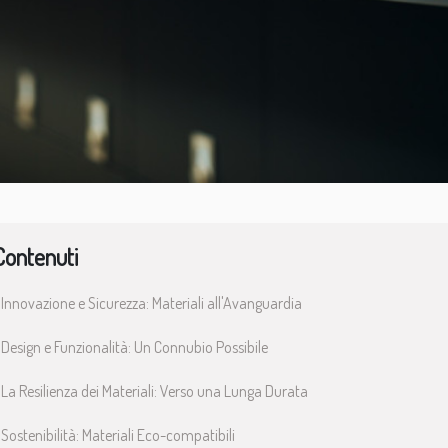
Contenuti
Innovazione e Sicurezza: Materiali all'Avanguardia
Design e Funzionalità: Un Connubio Possibile
La Resilienza dei Materiali: Verso una Lunga Durata
Sostenibilità: Materiali Eco-compatibili