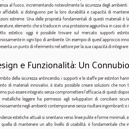
tenza al fuoco, incrementando notevolmente la sicurezza degli ambienti in 
e affidabili, si distinguono per la loro durabilità e capacità di manten
zioni estreme. Una delle proprietà fondamentali di questi materiali è la
rature, elemento che si traduce in una protezione aggiuntiva in caso di
petto estetico: oggi è possibile trovare sul mercato supporti estint
iosamente in ogni tipo di ambiente. Un esempio di quest'approccio inn
esenta un punto di riferimento nel settore per la sua capacità di integrare s
sign e Funzionalità: Un Connubio
ambito della sicurezza antincendio, i supporti e le staffe per estintori hann
ento di materiali innovativi, è stato possibile creare soluzioni che non
no può essere integrato senza compromettere l'efficacia di questi dispositi
 metalliche leggere ha permesso agli sviluppatori di conciliare sicurez
iosamente negli ambienti contemporanei senza risultare ingombranti o in
ndenze estetiche attuali si orientano verso linee pulite e forme minimali, e
 quella di mantenere un alto livello di usabilità: è fondamentale che 