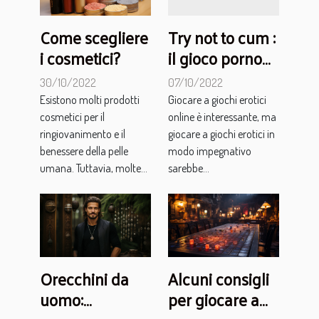
Come scegliere
Try not to cum :
i cosmetici?
il gioco porno
che ti fa
30/10/2022
07/10/2022
sborrare in 30
Esistono molti prodotti
Giocare a giochi erotici
secondi
cosmetici per il
online è interessante, ma
ringiovanimento e il
giocare a giochi erotici in
benessere della pelle
modo impegnativo
umana. Tuttavia, molte...
sarebbe...
Orecchini da
Alcuni consigli
uomo:
per giocare a