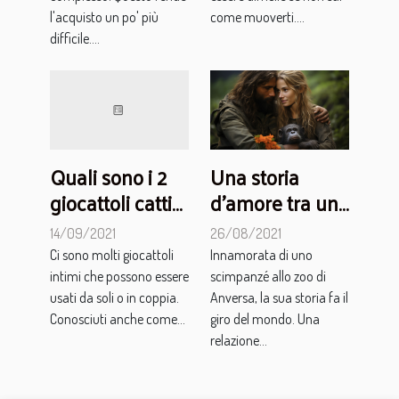
l'acquisto un po' più
come muoverti....
difficile....
Una storia
Quali sono i 2
d’amore tra una
giocattoli cattivi
belga e
da usare per
26/08/2021
14/09/2021
scimpanzé
rendere più
Innamorata di uno
Ci sono molti giocattoli
piccante la tua
scimpanzé allo zoo di
intimi che possono essere
vita sessuale?
Anversa, la sua storia fa il
usati da soli o in coppia.
giro del mondo. Una
Conosciuti anche come...
relazione...