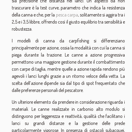
sia precisione che distanza nei lanci. Un aspetto da non
trascurare è la test curve, parametro che indica la resistenza
della canna e che, per la
pesca carpa
, solitamente si aggira tra i
2,5 e i 3,5 libbre, offrendo così il giusto equilibrio tra sensibilità e
robustezza.
I modelli di canna da carpfishing si differenziano
principalmente per azione, ossia la modalità con cui la canna si
piega durante la trazione. Le canne a azione progressiva
permettono una maggiore gestione durante il combattimento
con carpe di taglia, mentre quelle a azione rapida rendono più
agevoli i lanci lunghi grazie a un ritorno veloce della vetta. La
scelta dell’azione dipende sia dal tipo di spot frequentato che
dalle preferenze personali del pescatore.
Un ulteriore elemento da prendere in considerazione riguarda i
materiali. Le canne realizzate in carbonio alto modulo si
distinguono per leggerezza e reattività, qualità che facilitano i
lanci su grandi distanze e la gestione delle prede
particolarmente vigorose. In presenza di ostacoli subacquei,