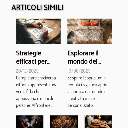
ARTICOLI SIMILI
Strategie
Esplorare il
efficaci per
mondo dei
completare
copripiumini
20/12/2025
19/06/2025
cruciverba
tematici per
Completare cruciverba
Scoprire i copripiumini
difficili
sogni unici
difficili rappresenta una
tematici significa aprire
vera sfida che
la porta a un mondo di
appassiona milioni di
creatività e stile
persone. Affrontare...
personalizzato...