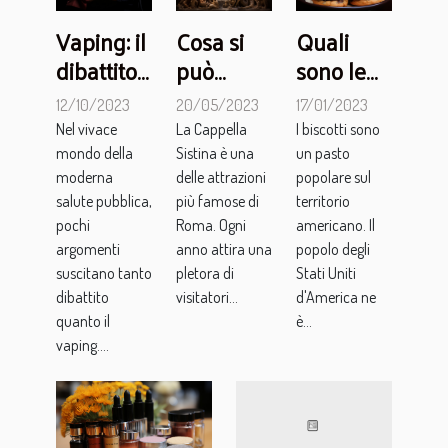
Vaping: il
Cosa si
Quali
dibattito
può
sono le
tra
visitare
migliori
12/10/2023
20/05/2023
17/01/2023
esperti,
nella
ricette di
Nel vivace
La Cappella
I biscotti sono
politici e
Cappella
biscotti?
mondo della
Sistina è una
un pasto
pubblico
Sistina a
moderna
delle attrazioni
popolare sul
salute pubblica,
più famose di
territorio
Roma ?
pochi
Roma. Ogni
americano. Il
argomenti
anno attira una
popolo degli
suscitano tanto
pletora di
Stati Uniti
dibattito
visitatori...
d'America ne
quanto il
è...
vaping....