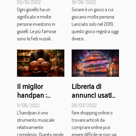
scopriamo il
Sorare in modo
05/10/2022
19/08/2022
marchio Stag
efficace
Ogni gioiello ha un
Sorare è un gioco a cui
significato e molte
giocano molte persone.
persone investono in
Lanciato solo nel 2019,
gioielli. Le più famose
questo gioco registra oggi
sono le fedi nuziali...
diversi...
Il miglior
Libreria di
handpan :
annunci usati
come
eRowz: cosa
11/08/2022
28/03/2022
confrontarlo
devi sapere?
L'handpan è uno
Fare shopping online o
correttamente
strumento musicale
trovare articoli da
sul mercato
relativamente
comprare online può
complesso. Questo rende
essere difficile se non sai