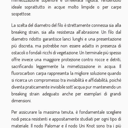
mimetizzazione superiore e un’elevata rigidità, rendendolo
ideale soprattutto in acque molto limpide o per carpe
sospettose.
La scelta del diametro del filo è strettamente connessa sia alla
breaking strain, sia alla resistenza all’abrasione. Un filo dal
diametro ridotto garantisce lanci lunghi e una presentazione
più discreta, ma potrebbe non essere adatto in presenza di
ostacoli o fondali ricchi di vegetazione. Un terminale più spesso
offre invece una maggiore protezione contro rocce e detriti,
sacrificando leggermente la mimetizzazione in acqua. Il
fluorocarbon carpa rappresenta la migliore soluzione quando
si ricerca un compromesso tra invisibilità e affidabilità, poiché
diventa praticamente invisibile sott’acqua pur mantenendo un
breaking strain adeguato anche per esemplari di grandi
dimensioni.
Per assicurare la massima tenuta, è fondamentale scegliere
nodi pesca resistenti e appositamente studiati per ogni tipo di
materiale. Il nodo Palomar e il nodo Uni Knot sono tra i più