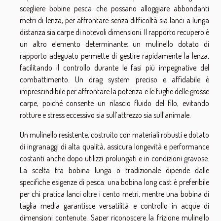
scegliere bobine pesca che possano alloggiare abbondanti
metri di lenza, per affrontare senza difficoltà sia lanci a lunga
distanza sia carpe di notevoli dimensioni. Il rapporto recupero è
un altro elemento determinante: un mulinello dotato di
rapporto adeguato permette di gestire rapidamente la lenza,
facilitando il controllo durante le fasi più impegnative del
combattimento. Un drag system preciso e affidabile è
imprescindibile per affrontare la potenza e le fughe delle grosse
carpe, poiché consente un rilascio fluido del filo, evitando
rotture e stress eccessivo sia sull’attrezzo sia sull’animale.
Un mulinello resistente, costruito con materiali robusti e dotato
di ingranaggi di alta qualità, assicura longevità e performance
costanti anche dopo utilizzi prolungati e in condizioni gravose.
La scelta tra bobina lunga o tradizionale dipende dalle
specifiche esigenze di pesca: una bobina long cast è preferibile
per chi pratica lanci oltre i cento metri, mentre una bobina di
taglia media garantisce versatilità e controllo in acque di
dimensioni contenute. Saper riconoscere la frizione mulinello